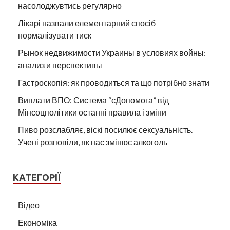
насолоджувтись регулярно
Лікарі назвали елементарний спосіб
нормалізувати тиск
Рынок недвижимости Украины в условиях войны:
анализ и перспективы
Гастроскопія: як проводиться та що потрібно знати
Виплати ВПО: Система “єДопомога” від
Мінсоцполітики останні правила і зміни
Пиво розслабляє, віскі посилює сексуальність.
Учені розповіли, як нас змінює алкоголь
КАТЕГОРІЇ
Відео
Економіка