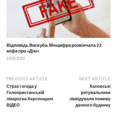
Відповідь Вискуба. Мінцифра розвінчала 22
міфа про «Дію»
14.02.2022
PREVIOUS ARTICLE
NEXT ARTICLE
Страх і огида у
Каховські
Голопристанській
рятувальники
лікарні на Херсонщині.
ліквідували пожежу
ВІДЕО
дачного будинку