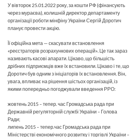
У вівторок 25.01.2022 року, за кошти РФ (фінансують
через мураєва), колишній директор департаменту
організації роботи мінфіну України Сергій Доротич
планує провести акцію.
Її офіційна мета — скасувати встановлення
«реєстраторів розрахункових операцій». Це так зараз
називають касові апарати. Цікаво, що більшість
дрібних підприємців вже їх встановили. Цікаво і те, що
Доротич був одним з ініціаторів їх встановлення. Він,
увага, впливає на рішення шістьох організацій, із
якими попередньо погоджували введення РРО:
жовтень 2015 – тепер. час Громадська рада при
Державній регуляторній службі України – Голова
Ради;
липень 2015 – тепер.час Громадська рада при
Міністерстві економічного розвитку і торгівлі України –