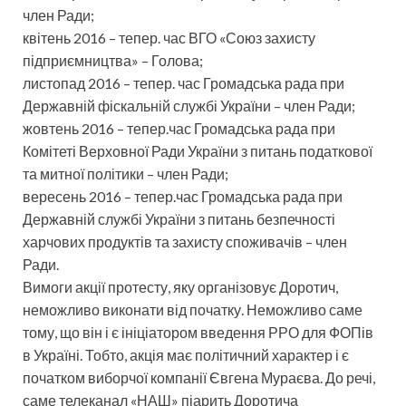
член Ради;
квітень 2016 – тепер. час ВГО «Союз захисту
підприємництва» – Голова;
листопад 2016 – тепер. час Громадська рада при
Державній фіскальній службі України – член Ради;
жовтень 2016 – тепер.час Громадська рада при
Комітеті Верховної Ради України з питань податкової
та митної політики – член Ради;
вересень 2016 – тепер.час Громадська рада при
Державній службі України з питань безпечності
харчових продуктів та захисту споживачів – член
Ради.
Вимоги акції протесту, яку організовує Доротич,
неможливо виконати від початку. Неможливо саме
тому, що він і є ініціатором введення РРО для ФОПів
в Україні. Тобто, акція має політичний характер і є
початком виборчої компанії Євгена Мураєва. До речі,
саме телеканал «НАШ» піарить Доротича