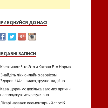
ПРИЄДНУЙСЯ ДО НАС!
НЕДАВНІ ЗАПИСИ
Креатинин: Что Это и Какова Его Норма
Знайдіть ліки онлайн з сервісом
Здорові.UA: швидко, зручно, надійно
Кава щоранку: декілька вагомих причин
насолоджувтись регулярно
Лікарі назвали елементарний спосіб