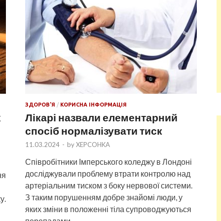
ЗДОРОВ'Я
/
КОРИСНА ІНФОРМАЦІЯ
х
Лікарі назвали елементарний
спосіб нормалізувати тиск
11.03.2024
-
by
XEPCOHKA
Співробітники Імперського коледжу в Лондоні
досліджували проблему втрати контролю над
ня
артеріальним тиском з боку нервової системи.
З таким порушенням добре знайомі люди, у
у.
яких зміни в положенні тіла супроводжуються
перепадами …