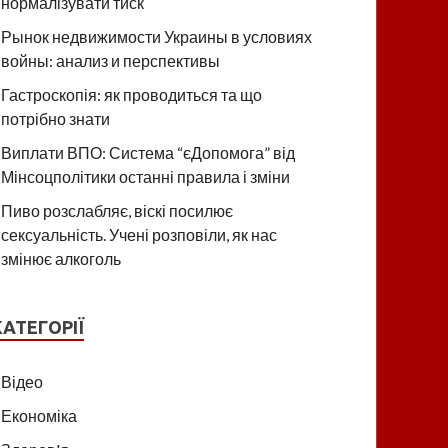
нормалізувати тиск
Рынок недвижимости Украины в условиях
войны: анализ и перспективы
Гастроскопія: як проводиться та що
потрібно знати
Виплати ВПО: Система “єДопомога” від
Мінсоцполітики останні правила і зміни
Пиво розслабляє, віскі посилює
сексуальність. Учені розповіли, як нас
змінює алкоголь
КАТЕГОРІЇ
Відео
Економіка