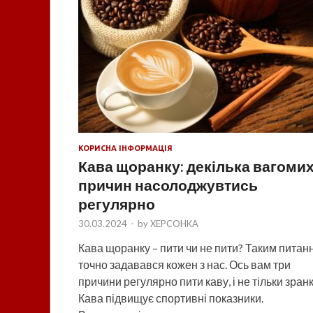
КОРИСНА ІНФОРМАЦІЯ
Кава щоранку: декілька вагоми
причин насолоджувтись
регулярно
30.03.2024
-
by
XEPCOHKA
Кава щоранку – пити чи не пити? Таким питан
точно задавався кожен з нас. Ось вам три
причини регулярно пити каву, і не тільки зранк
Кава підвищує спортивні показники.