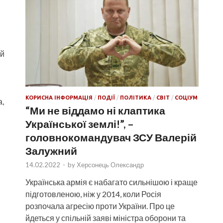
ой
КОРИСНА ІНФОРМАЦІЯ
/
ПОДІЇ
/
ПОЛІТИКА
/
СВІТ
/
СОЦІУМ
а,
“Ми не віддамо ні клаптика
Української землі!”, –
головнокомандувач ЗСУ Валерій
Залужний
14.02.2022
-
by
Херсонець Олександр
Українська армія є набагато сильнішою і краще
підготовленою, ніж у 2014, коли Росія
розпочала агресію проти України. Про це
йдеться у спільній заяві міністра оборони та