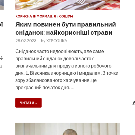
КОРИСНА ІНФОРМАЦІЯ
/
СОЦІУМ
ї
Яким повинен бути правильний
сніданок: найкорисніші страви
28.02.2023
-
by
XEPCOHKA
Сніданок часто недооцінюють, але саме
ей
правильний сніданок доволі часто є
а
визначальним для продуктивного робочого
дня. 1. Вівсянка з чорницею і мигдалем. З точки
зору збалансованого харчування, це
прекрасний початок дня. …
ЧИТАТИ...