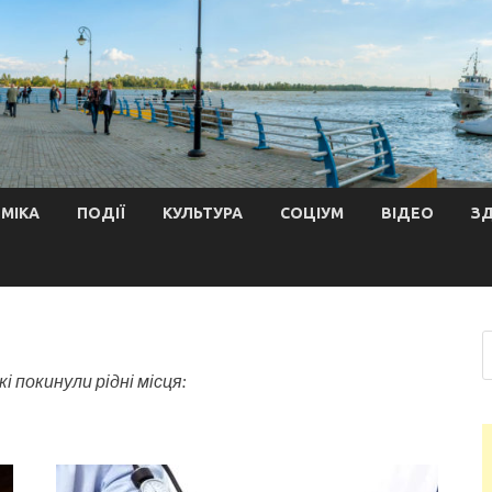
МІКА
ПОДІЇ
КУЛЬТУРА
СОЦІУМ
ВІДЕО
З
і покинули рідні місця: