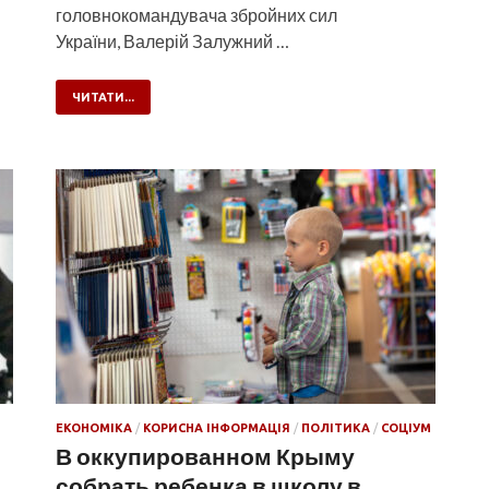
головнокомандувача збройних сил
України, Валерій Залужний …
ЧИТАТИ...
ЕКОНОМІКА
/
КОРИСНА ІНФОРМАЦІЯ
/
ПОЛІТИКА
/
СОЦІУМ
В оккупированном Крыму
собрать ребенка в школу в