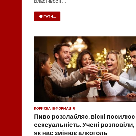
Властивості …
ЧИТАТИ...
КОРИСНА ІНФОРМАЦІЯ
Пиво розслабляє, віскі посилює
сексуальність. Учені розповіли,
як нас змінює алкоголь