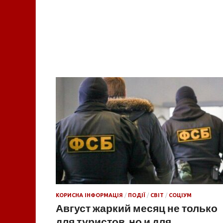
КОРИСНА ІНФОРМАЦІЯ
/
ПОДІЇ
/
СВІТ
/
СОЦІУМ
Август жаркий месяц не только
для туристов, но и для