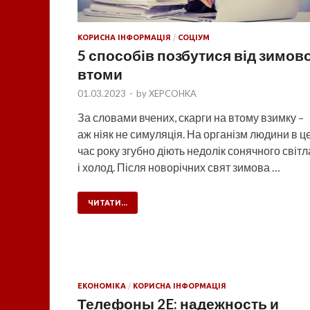
КОРИСНА ІНФОРМАЦІЯ
/
СОЦІУМ
5 способів позбутися від зимово
втоми
01.03.2023
-
by
XEPCOHKA
За словами вчених, скарги на втому взимку –
аж ніяк не симуляція. На організм людини в ц
час року згубно діють недолік сонячного світл
і холод. Після новорічних свят зимова …
ЧИТАТИ...
ЕКОНОМІКА
/
КОРИСНА ІНФОРМАЦІЯ
Телефоны 2E: надежность и