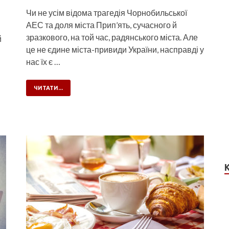
Чи не усім відома трагедія Чорнобильської
АЕС та доля міста Прип’ять, сучасного й
зразкового, на той час, радянського міста. Але
й
це не єдине міста-привиди України, насправді у
нас їх є …
ЧИТАТИ...