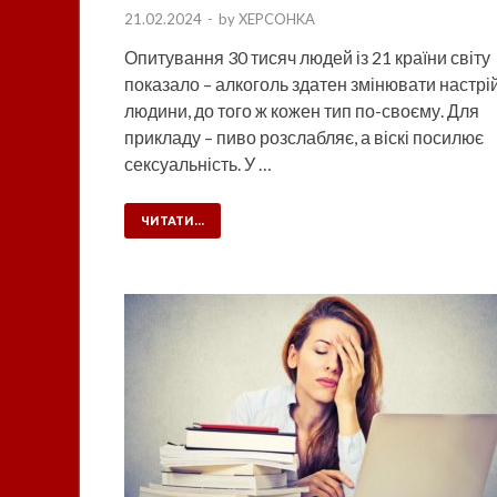
21.02.2024
-
by
XEPCOHKA
Опитування 30 тисяч людей із 21 країни світу
показало – алкоголь здатен змінювати настрі
людини, до того ж кожен тип по-своєму. Для
прикладу – пиво розслабляє, а віскі посилює
сексуальність. У …
ЧИТАТИ...