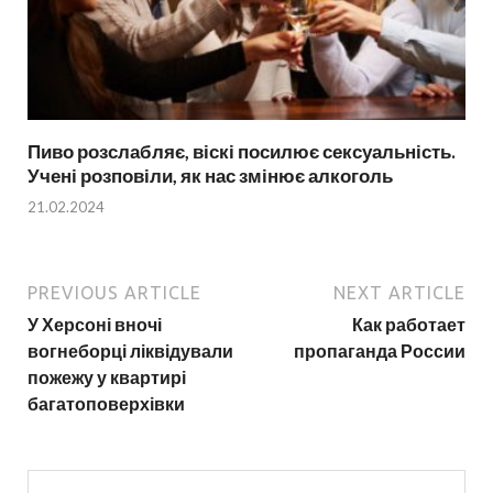
Пиво розслабляє, віскі посилює сексуальність.
Учені розповіли, як нас змінює алкоголь
21.02.2024
PREVIOUS ARTICLE
NEXT ARTICLE
У Херсоні вночі
Как работает
вогнеборці ліквідували
пропаганда России
пожежу у квартирі
багатоповерхівки