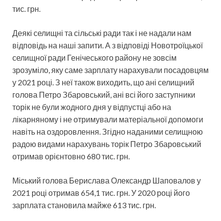
тис. грн.
Деякі селищні та сільські ради так і не надали нам
відповідь на наші запити. А з відповіді Новотроїцької
селищної ради Генічеського району не зовсім
зрозуміло, яку саме зарплату нарахували посадовцям
у 2021 році. З неї також виходить, що ані селищний
голова Петро Збаровський, ані всі його заступники
торік не були жодного дня у відпустці або на
лікарняному і не отримували матеріальної допомоги
навіть на оздоровлення. Згідно наданими селищною
радою видами нарахувань торік Петро Збаровський
отримав орієнтовно 680 тис. грн.
Міський голова Берислава Олександр Шаповалов у
2021 році отримав 654,1 тис. грн. У 2020 році його
зарплата становила майже 613 тис. грн.