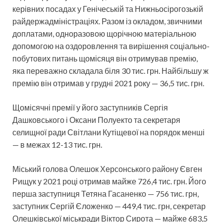
керівних посадах у Генічеській та Нижньосірогозькій
райдержадміністраціях. Разом із окладом, звичними
доплатами, одноразовою щорічною матеріальною
допомогою на оздоровлення та вирішення соціально-
побутових питань щомісяця він отримував премію,
яка переважно складала біля 30 тис. грн. Найбільшу ж
премію він отримав у грудні 2021 року — 36,5 тис. грн.
Щомісячні премії у його заступників Сергія
Дашковського і Оксани Полуекто та секретаря
селищної ради Світлани Кутіщевої на порядок менші
— в межах 12-13 тис. грн.
Міський голова Олешок Херсонського району Євген
Рищук у 2021 році отримав майже 726,4 тис. грн. Його
перша заступниця Тетяна Гасаненко — 756 тис. грн,
заступник Сергій Єложенко — 449,4 тис. грн, секретар
Олешківської міськради Віктор Сирота — майже 683,5