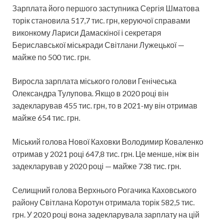
Зарплата його першого заступника Сергія Шматова
торік становила 517,7 тис. грн, керуючої справами
виконкому Лариси Дамаскіної і секретаря
Бериславської міськради Світлани Лужецької —
майже по 500 тис. грн.
Виросла зарплата міського голови Генічеська
Олександра Тулупова. Якщо в 2020 році він
задекларував 455 тис. грн, то в 2021-му він отримав
майже 654 тис. грн.
Міський голова Нової Каховки Володимир Коваленко
отримав у 2021 році 647,8 тис. грн. Це менше, ніж він
задекларував у 2020 році — майже 738 тис. грн.
Селищний голова Верхнього Рогачика Каховського
району Світлана Коротун отримала торік 582,5 тис.
грн. У 2020 році вона задекларувала зарплату на цій