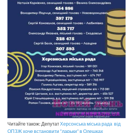
Читайте також: Депутат
Херсонська міська рада
від
ОПЗЖ хоче встановити “ларьки” в Олешках