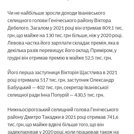
Чи не найбільше зросли доходи Іванівського
селищного голови Генічеського району Віктора
Дебелого. Загалом у 2021 році він отримав 809,1 тис.
грн, що майже на 130 тис. грн більше, ніж у 2020 році.
Левова частка його зарплати складає премія, яка в
декілька разів перевищує його оклад. Приміром, у
грудні він отримав премію в майже 52,5 тис. грн.
Його перша заступниця Вікторія Щастлива в 2021
році отримала 517 тис. грн, заступник Олександр
Бабуцький — 402 тис. грн, секретар Іванівської
селищної ради Інна Попурій — 430,5 тис. грн.
Нижньосірогозький селищний голова Генічеського
району Дмитро Такаджи в 2021 році отримав 741,6
тис. грн, що майже вдвічі більше того, що він
задекларував у 2020 році, коли працював також на