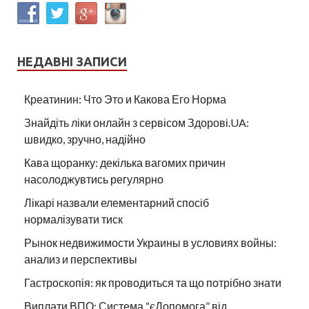
НЕДАВНІ ЗАПИСИ
Креатинин: Что Это и Какова Его Норма
Знайдіть ліки онлайн з сервісом Здорові.UA:
швидко, зручно, надійно
Кава щоранку: декілька вагомих причин
насолоджувтись регулярно
Лікарі назвали елементарний спосіб
нормалізувати тиск
Рынок недвижимости Украины в условиях войны:
анализ и перспективы
Гастроскопія: як проводиться та що потрібно знати
Виплати ВПО: Система “єДопомога” від