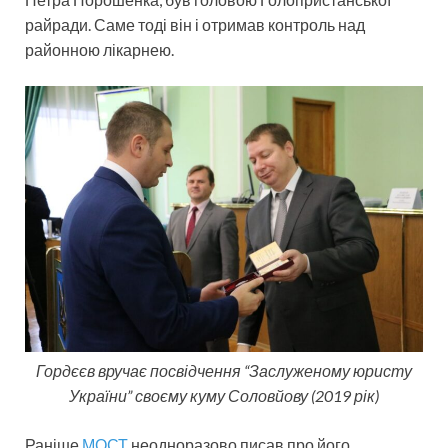
райради. Саме тоді він і отримав контроль над
районною лікарнею.
Гордєєв вручає посвідчення “Заслуженому юристу
України” своєму куму Соловйову (2019 рік)
Раніше
МОСТ
неодноразово писав про його