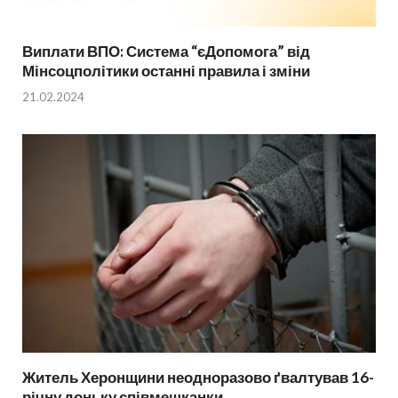
Виплати ВПО: Система “єДопомога” від
Мінсоцполітики останні правила і зміни
21.02.2024
Житель Херонщини неодноразово ґвалтував 16-
річну доньку співмешканки