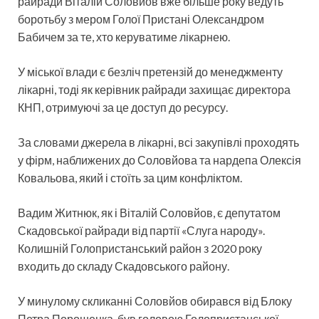
райради Віталій Соловйов вже більше року ведуть
боротьбу з мером Голої Пристані Олександром
Бабичем за те, хто керуватиме лікарнею.
У міської влади є безліч претензій до менеджменту
лікарні, тоді як керівник райради захищає директора
КНП, отримуючі за це доступ до ресурсу.
За словами джерела в лікарні, всі закупівлі проходять
у фірм, наближених до Соловйова та нардепа Олексія
Ковальова, який і стоїть за цим конфліктом.
Вадим Житнюк, як і Віталій Соловйов, є депутатом
Скадовської райради від партії «Слуга народу».
Колишній Голопристанський район з 2020 року
входить до складу Скадовського району.
У минулому скликанні Соловйов обирався від Блоку
Петра Порошенка, був головою Голопристанської