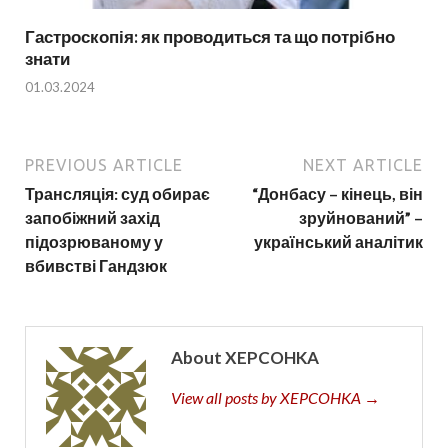
Гастроскопія: як проводиться та що потрібно
знати
01.03.2024
PREVIOUS ARTICLE
NEXT ARTICLE
Трансляція: суд обирає
“Донбасу – кінець, він
запобіжний захід
зруйнований” –
підозрюваному у
український аналітик
вбивстві Гандзюк
About XEPCOHKA
View all posts by XEPCOHKA →