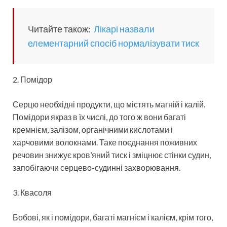
Читайте також:
Лікарі назвали
елементарний спосіб нормалізувати тиск
2. Помідор
Серцю необхідні продукти, що містять магній і калій.
Помідори якраз в їх числі, до того ж вони багаті
кремнієм, залізом, органічними кислотами і
харчовими волокнами. Таке поєднання поживних
речовин знижує кров’яний тиск і зміцнює стінки судин,
запобігаючи серцево-судинні захворювання.
3. Квасоля
Бобові, як і помідори, багаті магнієм і калієм, крім того,