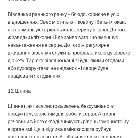
Вівсянка з раннього ранку – блюдо, корисне в усіх
відношеннях. Овес містить клітковину і бета-глюкан,
які нормалізують рівень холестерину в крові. До того
ж завдяки клітковині йде зайва вага, що зменшує
навантаження на серце. До того ж регулярне
вживання вівсянки служить профілактикою цукрового
діабету. Тарілка вівсяної каші з будь-якими ягодами
або сухофруктами на сніданок – і серце буде
працювати як годинник.
12. Шпинат
Шпинат, як і вся листова зелень, безсумнівно, є
продуктом, корисним для роботи серця. Активні
речовини в його складі знижують рівень гомоцистеїну
в організмі. Ця шкідлива амінокислота руйнує
внутрішні стінки артерій і збільшує ризик серцевих