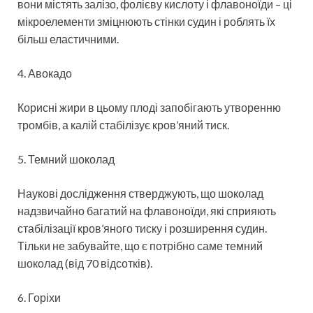
вони містять залізо, фолієву кислоту і флавоноїди – ці
мікроелементи зміцнюють стінки судин і роблять їх
більш еластичними.
4. Авокадо
Корисні жири в цьому плоді запобігають утворенню
тромбів, а калій стабілізує кров’яний тиск.
5. Темний шоколад
Наукові дослідження стверджують, що шоколад
надзвичайно багатий на флавоноїди, які сприяють
стабілізації кров’яного тиску і розширення судин.
Тільки не забувайте, що є потрібно саме темний
шоколад (від 70 відсотків).
6. Горіхи