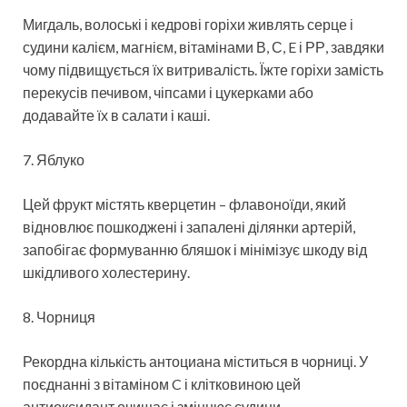
Мигдаль, волоські і кедрові горіхи живлять серце і
судини калієм, магнієм, вітамінами В, С, E і РР, завдяки
чому підвищується їх витривалість. Їжте горіхи замість
перекусів печивом, чіпсами і цукерками або
додавайте їх в салати і каші.
7. Яблуко
Цей фрукт містять кверцетин – флавоноїди, який
відновлює пошкоджені і запалені ділянки артерій,
запобігає формуванню бляшок і мінімізує шкоду від
шкідливого холестерину.
8. Чорниця
Рекордна кількість антоциана міститься в чорниці. У
поєднанні з вітаміном C і клітковиною цей
антиоксидант очищає і зміцнює судини.