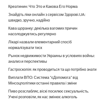
Креатинин: Что Это и Какова Его Норма
Знайдіть ліки онлайн з сервісом Здорові.UA:
швидко, зручно, надійно
Кава щоранку: декілька вагомих причин
насолоджувтись регулярно
Лікарі назвали елементарний спосіб
нормалізувати тиск
Рынок недвижимости Украины в условиях войны:
анализ и перспективы
Гастроскопія: як проводиться та що потрібно знати
Виплати ВПО: Система “єДопомога” від
Мінсоцполітики останні правила і зміни
Пиво розслабляє, віскі посилює сексуальність.
Учені розповіли, як нас змінює алкоголь