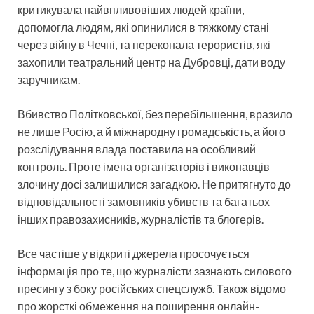
критикувала найвпливовіших людей країни,
допомогла людям, які опинилися в тяжкому стані
через війну в Чечні, та переконала терористів, які
захопили театральний центр на Дубровці, дати воду
заручникам.
Вбивство Політковської, без перебільшення, вразило
не лише Росію, а й міжнародну громадськість, а його
розслідування влада поставила на особливий
контроль. Проте імена організаторів і виконавців
злочину досі залишилися загадкою. Не притягнуто до
відповідальності замовників убивств та багатьох
інших правозахисників, журналістів та блогерів.
Все частіше у відкриті джерела просочується
інформація про те, що журналісти зазнають силового
пресингу з боку російських спецслужб. Також відомо
про жорсткі обмеження на поширення онлайн-