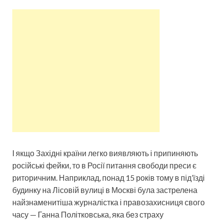
І якщо Західні країни легко виявляють і припиняють
російські фейки, то в Росії питання свободи преси є
риторичним. Наприклад, понад 15 років тому в під’їзді
будинку на Лісовій вулиці в Москві була застрелена
найзнаменитіша журналістка і правозахисниця свого
часу — Ганна Політковська, яка без страху