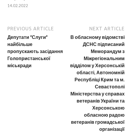
14.02.2022
PREVIOUS ARTICLE
NEXT ARTICLE
Депутати “Слуги”
В обласному відомстві
найбільше
ДСНС підписаний
пропускають засідання
Меморандум з
Голопристанської
Міжрегіональним
міськради
відділом у Херсонській
області, Автономній
Республіці Крим та м.
Севастополі
Міністерства у справах
ветеранів України та
Херсонською
обласною радою
ветеранів громадської
організації