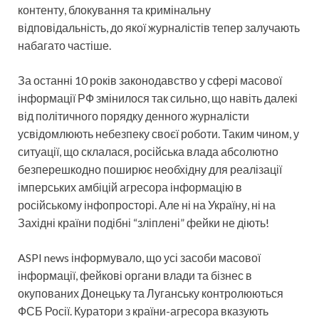
контенту, блокування та кримінальну
відповідальність, до якої журналістів тепер залучають
набагато частіше.
За останні 10 років законодавство у сфері масової
інформації РФ змінилося так сильно, що навіть далекі
від політичного порядку денного журналісти
усвідомлюють небезпеку своєї роботи. Таким чином, у
ситуації, що склалася, російська влада абсолютно
безперешкодно поширює необхідну для реалізації
імперських амбіцій агресора інформацію в
російському інфопросторі. Але ні на Україну, ні на
Західні країни подібні “зліплені” фейки не діють!
ASPI news інформувало, що усі засоби масової
інформації, фейкові органи влади та бізнес в
окупованих Донецьку та Луганську контролюються
ФСБ Росії. Куратори з країни-агресора вказують