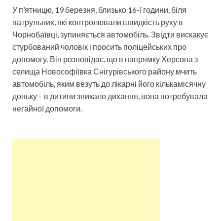
У п’ятницю, 19 березня, близько 16-ї години, біля
патрульних, які контролювали швидкість руху в
Чорнобаївці, зупиняється автомобіль. Звідти вискакує
стурбований чоловік і просить поліцейських про
допомогу. Він розповідає, що в напрямку Херсона з
селища Новософіївка Снігурівського району мчить
автомобіль, яким везуть до лікарні його кількамісячну
доньку – в дитини зникало дихання, вона потребувала
негайної допомоги.