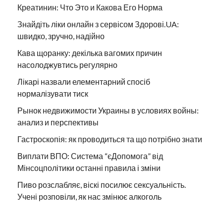
Креатинин: Что Это и Какова Его Норма
Знайдіть ліки онлайн з сервісом Здорові.UA:
швидко, зручно, надійно
Кава щоранку: декілька вагомих причин
насолоджувтись регулярно
Лікарі назвали елементарний спосіб
нормалізувати тиск
Рынок недвижимости Украины в условиях войны:
анализ и перспективы
Гастроскопія: як проводиться та що потрібно знати
Виплати ВПО: Система “єДопомога” від
Мінсоцполітики останні правила і зміни
Пиво розслабляє, віскі посилює сексуальність.
Учені розповіли, як нас змінює алкоголь