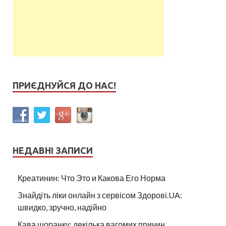
ПРИЄДНУЙСЯ ДО НАС!
НЕДАВНІ ЗАПИСИ
Креатинин: Что Это и Какова Его Норма
Знайдіть ліки онлайн з сервісом Здорові.UA:
швидко, зручно, надійно
Кава щоранку: декілька вагомих причин