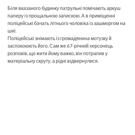
Біля вказаного будинку патрульні помічають аркуш
паперу із прощальною запискою. А в приміщенні
поліцейські бачать літнього чоловіка із зашморгом на
шиї.
Поліцейські знімають із громадянина мотузку й
заспокоюють його. Сам же 67-річний херсонець
розповів, що жити йому важко, він потрапив у
матеріальну скруту, а рідні відвернулися.