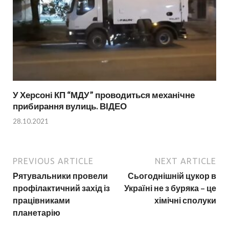
У Херсоні КП “МДУ” проводиться механічне
прибирання вулиць. ВІДЕО
28.10.2021
PREVIOUS ARTICLE
NEXT ARTICLE
Рятувальники провели
Сьогоднішній цукор в
профілактичний захід із
Україні не з буряка – це
працівниками
хімічні сполуки
планетарію