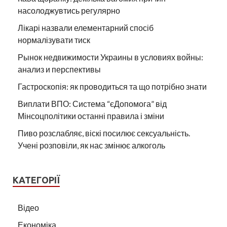
насолоджувтись регулярно
Лікарі назвали елементарний спосіб
нормалізувати тиск
Рынок недвижимости Украины в условиях войны:
анализ и перспективы
Гастроскопія: як проводиться та що потрібно знати
Виплати ВПО: Система “єДопомога” від
Мінсоцполітики останні правила і зміни
Пиво розслабляє, віскі посилює сексуальність.
Учені розповіли, як нас змінює алкоголь
КАТЕГОРІЇ
Відео
Економіка