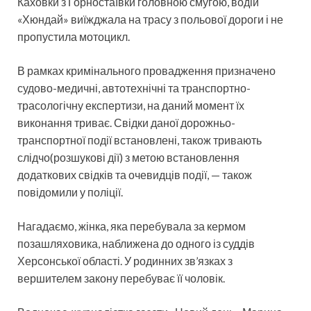
Каховки з Горностаївки головною смугою, водій
«Хюндай» виїжджала на трасу з польової дороги і не
пропустила мотоцикл.
В рамках кримінального провадження призначено
судово-медичні, автотехнічні та транспортно-
трасологічну експертизи, на даний момент їх
виконання триває. Свідки даної дорожньо-
транспортної події встановлені, також тривають
слідчо(розшукові дії) з метою встановлення
додаткових свідків та очевидців події, — також
повідомили у поліції.
Нагадаємо, жінка, яка перебувала за кермом
позашляховика, наближена до одного із суддів
Херсонської області. У родинних зв’язках з
вершителем закону перебуває її чоловік.