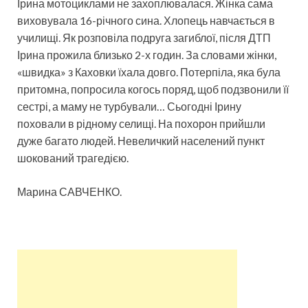
Ірина мотоциклами не захоплювалася. Жінка сама
виховувала 16-річного сина. Хлопець навчається в
училищі. Як розповіла подруга загиблої, після ДТП
Ірина прожила близько 2-х годин. За словами жінки,
«швидка» з Каховки їхала довго. Потерпіла, яка була
притомна, попросила когось поряд, щоб подзвонили її
сестрі, а маму не турбували… Сьогодні Ірину
поховали в рідному селищі. На похорон прийшли
дуже багато людей. Невеличкий населений пункт
шокований трагедією.
Марина САВЧЕНКО.