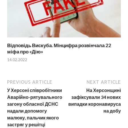
Відповідь Вискуба. Мінцифра розвінчала 22
міфа про «Дію»
14.02.2022
PREVIOUS ARTICLE
NEXT ARTICLE
У Херсоні співробітники
На Херсонщині
Аварійно-рятувального
зафіксували 34 нових
загону обласної ДСНС
випадки коронавируса
надали допомогу
на добу
малюку, пальчик якого
застряг у решітці