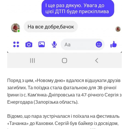
Поряд з цим, «Новому дню» вдалося відшукати друзів
загиблих. Та поїздка стала фатальною для 38-річної
Ірини із с. Кам’янка-Дніпровська та 47-річного Сергія з
Енергодара (Запорізька область).
Відомо, що пара зустрічалася і поїхала на фестиваль
«Тачанка» до Каховки. Сергій був байкер із досвідом,